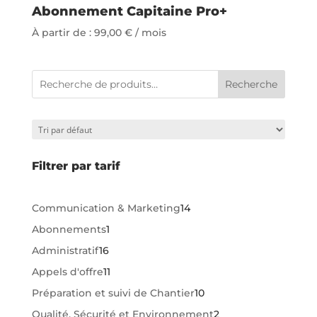
Abonnement Capitaine Pro+
À partir de :
99,00
€
/ mois
Recherche
Filtrer par tarif
14
Communication & Marketing
14
produits
1
Abonnements
1
produit
16
Administratif
16
produits
11
Appels d'offre
11
produits
10
Préparation et suivi de Chantier
10
produits
2
Qualité, Sécurité et Environnement
2