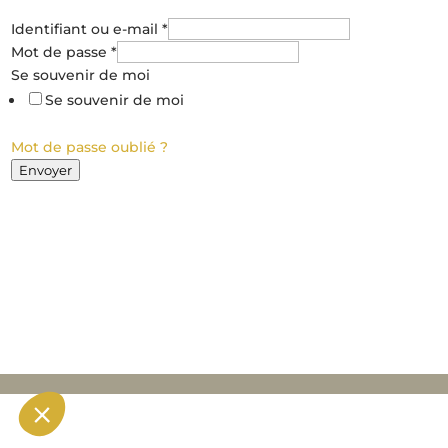
Identifiant ou e-mail
*
de
Mot de passe
*
Se
Se souvenir de moi
e-
Se souvenir de moi
mail
Mot de passe oublié ?
Envoyer